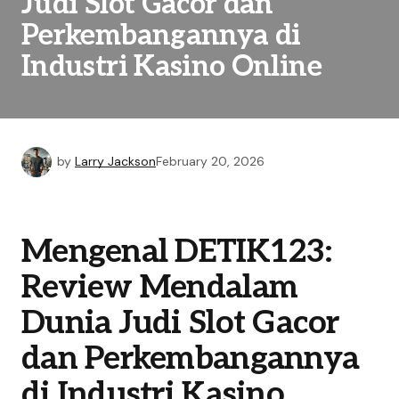
Judi Slot Gacor dan
Perkembangannya di
Industri Kasino Online
by
Larry Jackson
February 20, 2026
Mengenal DETIK123:
Review Mendalam
Dunia Judi Slot Gacor
dan Perkembangannya
di Industri Kasino