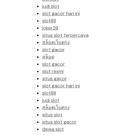
judi slot
slot gacor hari ini
slot88
joker28
situs slot terpercaya
สล็อตเว็บตรง
slot gacor
สล็อต
slot gacor
slot resmi
situs gacor
slot gacor hari ini
slot88
judi slot
สล็อตเว็บตรง
situs slot
situs slot gacor
dewa slot