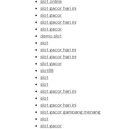
slot online
slot gacor hari ini
slot gacor
slot gacor hari ini
slot gacor
demo slot
slot
slot gacor hari ini
slot gacor hari ini
slot gacor
slot88
slot
slot
slot gacor hari ini
slot
slot gacor hari ini
slot gacor gampang menang
slot
slot gacor