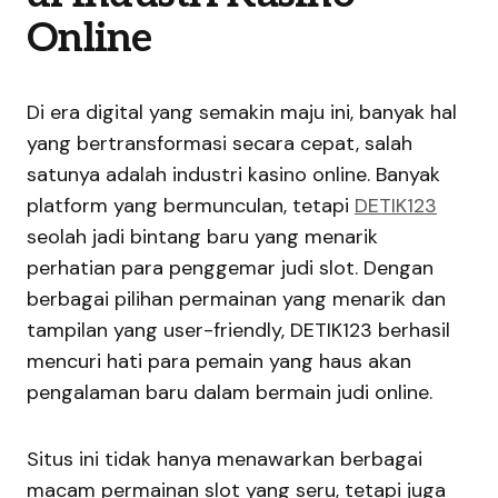
Online
Di era digital yang semakin maju ini, banyak hal
yang bertransformasi secara cepat, salah
satunya adalah industri kasino online. Banyak
platform yang bermunculan, tetapi
DETIK123
seolah jadi bintang baru yang menarik
perhatian para penggemar judi slot. Dengan
berbagai pilihan permainan yang menarik dan
tampilan yang user-friendly, DETIK123 berhasil
mencuri hati para pemain yang haus akan
pengalaman baru dalam bermain judi online.
Situs ini tidak hanya menawarkan berbagai
macam permainan slot yang seru, tetapi juga