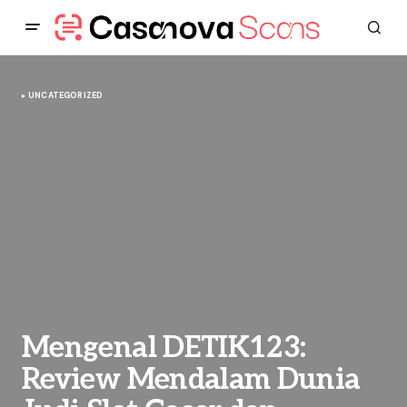
UNCATEGORIZED
Mengenal DETIK123:
Review Mendalam Dunia