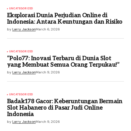
UNCATEGORIZED
Eksplorasi Dunia Perjudian Online di
Indonesia: Antara Keuntungan dan Risiko
by
Larry Jackson
March 6, 2026
UNCATEGORIZED
“Polo77: Inovasi Terbaru di Dunia Slot
yang Membuat Semua Orang Terpukau!”
by
Larry Jackson
March 9, 2026
UNCATEGORIZED
Badak178 Gacor: Keberuntungan Bermain
Slot Habanero di Pasar Judi Online
Indonesia
by
Larry Jackson
March 9, 2026