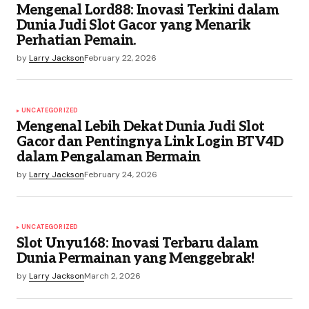
Mengenal Lord88: Inovasi Terkini dalam
Dunia Judi Slot Gacor yang Menarik
Perhatian Pemain.
by
Larry Jackson
February 22, 2026
UNCATEGORIZED
Mengenal Lebih Dekat Dunia Judi Slot
Gacor dan Pentingnya Link Login BTV4D
dalam Pengalaman Bermain
by
Larry Jackson
February 24, 2026
UNCATEGORIZED
Slot Unyu168: Inovasi Terbaru dalam
Dunia Permainan yang Menggebrak!
by
Larry Jackson
March 2, 2026