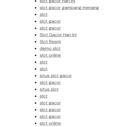
slot gacor hari ini
slot gacor gampang menang
slot
slot gacor
slot gacor
Slot Gacor Hari Ini
Slot Resmi
demo slot
slot online
slot
slot
situs slot gacor
slot gacor
situs slot
slot
slot gacor
slot gacor
slot gacor
slot online