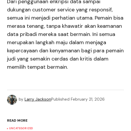
Dari penggunaan enkripsi data sampai
dukungan customer service yang responsif,
semua ini menjadi perhatian utama. Pemain bisa
merasa tenang, tanpa khawatir akan keamanan
data pribadi mereka saat bermain. Ini semua
merupakan langkah maju dalam menjaga
kepercayaan dan kenyamanan bagi para pemain
judi yang semakin cerdas dan kritis dalam
memilih tempat bermain.
by
Larry Jackson
Published
February 21, 2026
READ MORE
UNCATEGORIZED