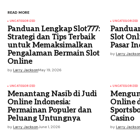
READ MORE
UNCATEGORIZED
UNCATEGORIZED
Panduan Lengkap Slot777:
Panduan
Strategi dan Tips Terbaik
Slot Onl
untuk Memaksimalkan
Pasar In
Pengalaman Bermain Slot
by
Larry Jackso
Online
by
Larry Jackson
May 19, 2026
UNCATEGORIZED
UNCATEGORIZED
Menantang Nasib di Judi
Mengung
Online Indonesia:
Online d
Permainan Populer dan
Sportsb
Peluang Untungnya
Casino
by
Larry Jackson
June 1, 2026
by
Larry Jackso