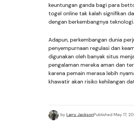
keuntungan ganda bagi para betto
togel online tak kalah signifikan 
dengan berkembangnya teknologi.
Adapun, perkembangan dunia perju
penyempurnaan regulasi dan keama
digunakan oleh banyak situs menj
pengalaman mereka aman dan terjam
karena pemain merasa lebih nyam
khawatir akan risiko kehilangan da
by
Larry Jackson
Published
May 17, 2