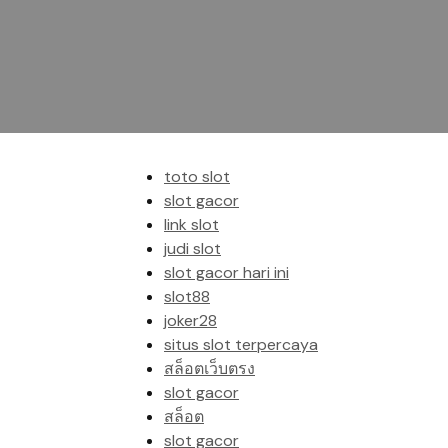
toto slot
slot gacor
link slot
judi slot
slot gacor hari ini
slot88
joker28
situs slot terpercaya
สล็อตเว็บตรง
slot gacor
สล็อต
slot gacor