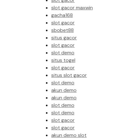
slot gacor
slot gacor maxwin
gacha168
slot gacor
sbobet88
situs gacor
slot gacor
slot demo
situs togel
slot gacor
situs slot gacor
slot demo
akun demo
akun demo
slot demo
slot demo
slot gacor
slot gacor
akun demo slot