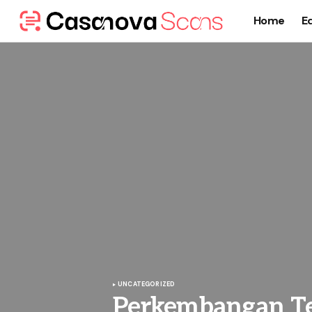
Home
E
UNCATEGORIZED
Perkembangan Te