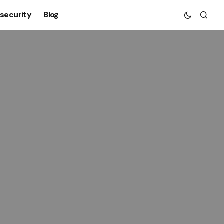
security
Blog